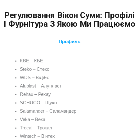
Регулювання Вікон Суми: Профілі
І Фурнітура З Якою Ми Працюємо
Профиль
KBE – КБЕ
Steko – Стеко
WDS – ВіДіЕс
Aluplast – Алупласт
Rehau – Рехау
SCHUCO – Щуко
Salamander – Саламандер
Veka – Века
Trocal – Трокал
Wintech – Вінтех