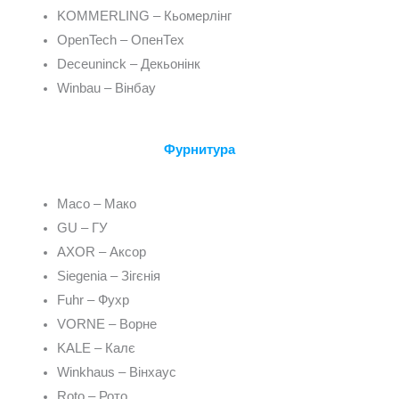
KOMMERLING – Кьомерлінг
OpenTech – ОпенТех
Deceuninck – Декьонінк
Winbau – Вінбау
Фурнитура
Maco – Мако
GU – ГУ
AXOR – Аксор
Siegenia – Зігєнія
Fuhr – Фухр
VORNE – Ворне
KALE – Калє
Winkhaus – Вінхаус
Roto – Рото