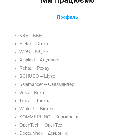
Профиль
KBE – КБЕ
Steko – Стеко
WDS – ВіДіЕс
Aluplast – Алупласт
Rehau – Рехау
SCHUCO – Щуко
Salamander – Саламандер
Veka – Века
Trocal – Трокал
Wintech – Вінтех
KOMMERLING – Кьомерлінг
OpenTech – ОпенТех
Deceuninck – Декьонінк