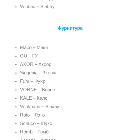
Winbau – Вінбау
Фурнитура
Maco – Мако
GU – ГУ
AXOR – Аксор
Siegenia – Зігєнія
Fuhr – Фухр
VORNE – Ворне
KALE – Калє
Winkhaus – Вінхаус
Roto – Рото
Schuco – Шуко
Romb – Ромб