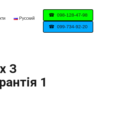
098-128-47-98
кти
Русский
099-734-92-20
х З
рантія 1