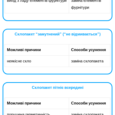
вихід з ладу елементів фурнітури
заміна елементів
фурнітури
Склопакет “замутнений” (“не відмивається”)
Можливі причини
Способи усунення
неякісне скло
заміна склопакета
Склопакет пітніє всередині
Можливі причини
Способи усунення
порушена герметичність
заміна склопакета