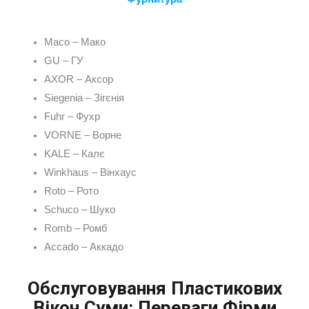
Maco – Мако
GU – ГУ
AXOR – Аксор
Siegenia – Зігєнія
Fuhr – Фухр
VORNE – Ворне
KALE – Калє
Winkhaus – Вінхаус
Roto – Рото
Schuco – Шуко
Romb – Ромб
Accado – Аккадо
Обслуговування Пластикових
Вікон Суми: Переваги Фірми