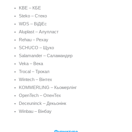
KBE – КБЕ
Steko – Стеко
WDS – ВіДіЕс
Aluplast – Алупласт
Rehau – Рехау
SCHUCO – Щуко
Salamander – Саламандер
Veka – Века
Trocal – Трокал
Wintech – Вінтех
KOMMERLING – Кьомерлінг
OpenTech – ОпенТех
Deceuninck – Декьонінк
Winbau – Вінбау
Фурнитура