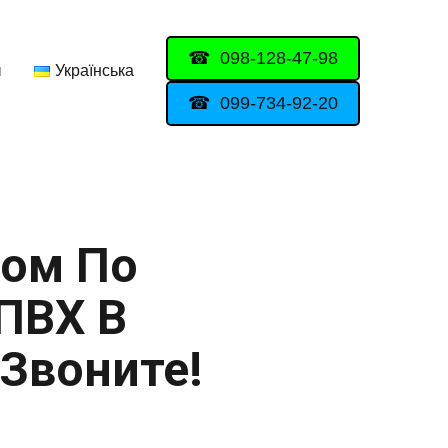
098-128-47-98
ы
Українська
099-734-92-20
ром По
ПВХ В
 Звоните!