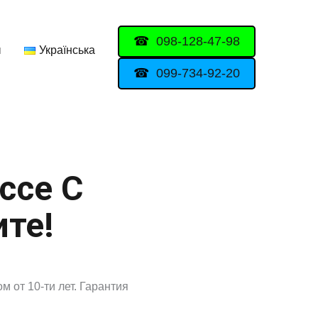
098-128-47-98
ы
Українська
099-734-92-20
ссе С
ите!
 от 10-ти лет. Гарантия