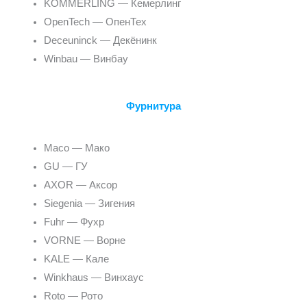
KOMMERLING — Кемерлинг
OpenTech — ОпенТех
Deceuninck — Декёнинк
Winbau — Винбау
Фурнитура
Maco — Мако
GU — ГУ
AXOR — Аксор
Siegenia — Зигения
Fuhr — Фухр
VORNE — Ворне
KALE — Кале
Winkhaus — Винхаус
Roto — Рото