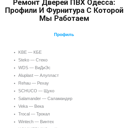
Ремонт Дверей ПВХ Одесса:
Профили И Фурнитура С Которой
Мы Работаем
Профиль
KBE — КБЕ
Steko — Стеко
WDS — ВиДиЭс
Aluplast — Алупласт
Rehau — Рехау
SCHUCO — Щуко
Salamander — Саламандер
Veka — Века
Trocal — Трокал
Wintech — Винтех