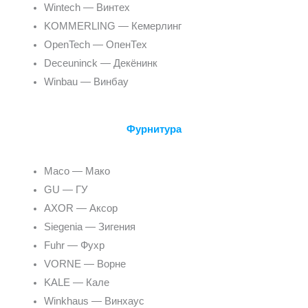
Wintech — Винтех
KOMMERLING — Кемерлинг
OpenTech — ОпенТех
Deceuninck — Декёнинк
Winbau — Винбау
Фурнитура
Maco — Мако
GU — ГУ
AXOR — Аксор
Siegenia — Зигения
Fuhr — Фухр
VORNE — Ворне
KALE — Кале
Winkhaus — Винхаус