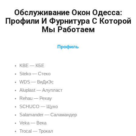
Обслуживание Окон Одесса:
Профили И Фурнитура С Которой
Мы Работаем
Профиль
KBE — КБЕ
Steko — Стеко
WDS — ВиДиЭс
Aluplast — Алупласт
Rehau — Рехау
SCHUCO — Щуко
Salamander — Саламандер
Veka — Века
Trocal — Трокал