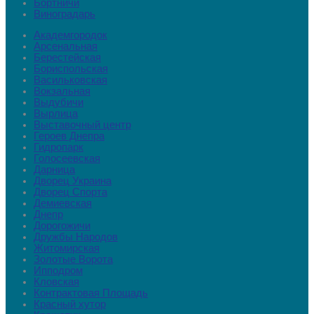
Бортничи
Виноградарь
Академгородок
Арсенальная
Берестейская
Бориспольская
Васильковская
Вокзальная
Выдубичи
Вырлица
Выставочный центр
Героев Днепра
Гидропарк
Голосеевская
Дарница
Дворец Украина
Дворец Cпорта
Демиевская
Днепр
Дорогожичи
Дружбы Народов
Житомирская
Золотые Ворота
Ипподром
Кловская
Контрактовая Площадь
Красный хутор