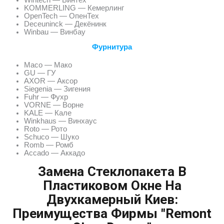
KOMMERLING — Кемерлинг
OpenTech — ОпенТех
Deceuninck — Декёнинк
Winbau — Винбау
Фурнитура
Maco — Мако
GU — ГУ
AXOR — Аксор
Siegenia — Зигения
Fuhr — Фухр
VORNE — Ворне
KALE — Кале
Winkhaus — Винхаус
Roto — Рото
Schuco — Шуко
Romb — Ромб
Accado — Аккадо
Замена Стеклопакета В
Пластиковом Окне На
Двухкамерный Киев:
Преимущества Фирмы "Remont