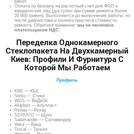
работ.
Оплата по безналу на расчетный счет для ФОП и
юридических лиц (доступно при сумме ремонта более
20 000 гривен). Выполняется до выполнения работы, но
после диагностики и полного просчета стоимости
ремонта. Обратите внимание:
мы не являемся
плательщиком НДС
.
Переделка Однокамерного
Стеклопакета На Двухкамерный
Киев: Профили И Фурнитура С
Которой Мы Работаем
Профиль
KBE — КБЕ
Steko — Стеко
WDS — ВиДиЭс
Aluplast — Алупласт
Rehau — Рехау
SCHUCO — Щуко
Salamander — Саламандер
Veka — Века
Trocal — Трокал
Wintech — Винтех