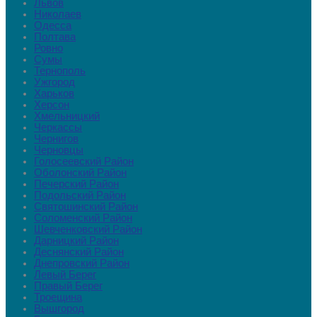
Львов
Николаев
Одесса
Полтава
Ровно
Сумы
Тернополь
Ужгород
Харьков
Херсон
Хмельницкий
Черкассы
Чернигов
Черновцы
Голосеевский Район
Оболонский Район
Печерский Район
Подольский Район
Святошинский Район
Соломенский Район
Шевченковский Район
Дарницкий Район
Деснянский Район
Днепровский Район
Левый Берег
Правый Берег
Троещина
Вышгород