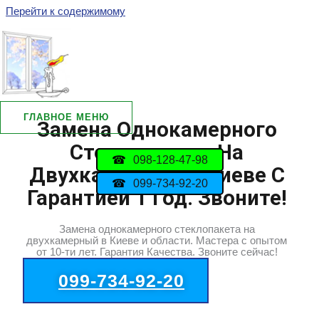
Перейти к содержимому
ГЛАВНОЕ МЕНЮ
Замена Однокамерного
Стеклопакета На
098-128-47-98
Двухкамерный В Киеве С
099-734-92-20
Гарантией 1 Год. Звоните!
Замена однокамерного стеклопакета на
двухкамерный в Киеве и области. Мастера с опытом
от 10-ти лет. Гарантия Качества. Звоните сейчас!
099-734-92-20