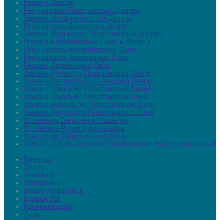
Ремонт Дверей
Регулировка Пластиковых Дверей
Замена Уплотнителя На Дверях
Регулировка Доводчика Двери
Замена Фурнитуры Пластиковых Дверях
Ремонт Алюминиевых Окон и Дверей
Регулировка Алюминиевых Окон
Регулировка Деревянных Окон
Ремонт Деревянных Окон
Замена Ручки На Пластиковой Двери
Замена Петли На Пластиковой Двери
Замена Замка На Пластиковой Двери
Замена Замка На Пластиковом Окне
Замена Ножниц На Пластиковом Окне
Замена Редуктора Пластикового Окна
Установка Балконной Защелки
Установка Ручки Курильщика
Утепление Пластиковых Окон
Замена Однокамерного Стеклопакета На Двухкамерный
Винница
Днепр
Житомир
Запорожье
Ивано-Франковск
Кривой Рог
Кропивницкий
Луцк