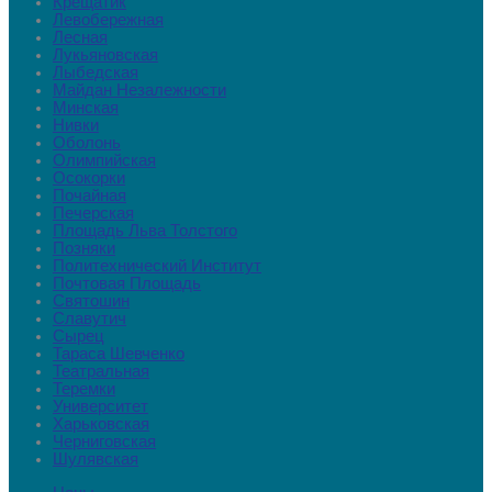
Крещатик
Левобережная
Лесная
Лукьяновская
Лыбедская
Майдан Незалежности
Минская
Нивки
Оболонь
Олимпийская
Осокорки
Почайная
Печерская
Площадь Льва Толстого
Позняки
Политехнический Институт
Почтовая Площадь
Святошин
Славутич
Сырец
Тараса Шевченко
Театральная
Теремки
Университет
Харьковская
Черниговская
Шулявская