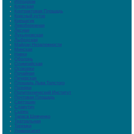
Ипподром
Кловская
Контрактовая Площадь
Красный хутор
Крещатик
Левобережная
Лесная
Лукьяновская
Лыбедская
Майдан Незалежности
Минская
Нивки
Оболонь
Олимпийская
Осокорки
Почайная
Печерская
Площадь Льва Толстого
Позняки
Политехнический Институт
Почтовая Площадь
Святошин
Славутич
Сырец
Тараса Шевченко
Театральная
Теремки
Университет