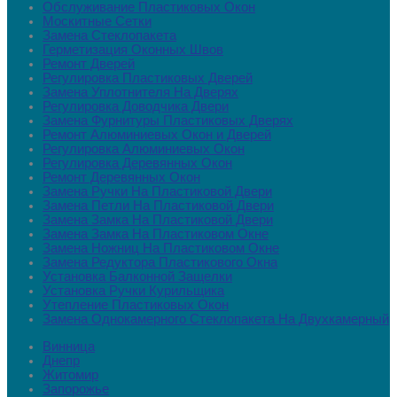
Обслуживание Пластиковых Окон
Москитные Сетки
Замена Стеклопакета
Герметизация Оконных Швов
Ремонт Дверей
Регулировка Пластиковых Дверей
Замена Уплотнителя На Дверях
Регулировка Доводчика Двери
Замена Фурнитуры Пластиковых Дверях
Ремонт Алюминиевых Окон и Дверей
Регулировка Алюминиевых Окон
Регулировка Деревянных Окон
Ремонт Деревянных Окон
Замена Ручки На Пластиковой Двери
Замена Петли На Пластиковой Двери
Замена Замка На Пластиковой Двери
Замена Замка На Пластиковом Окне
Замена Ножниц На Пластиковом Окне
Замена Редуктора Пластикового Окна
Установка Балконной Защелки
Установка Ручки Курильщика
Утепление Пластиковых Окон
Замена Однокамерного Стеклопакета На Двухкамерный
Винница
Днепр
Житомир
Запорожье