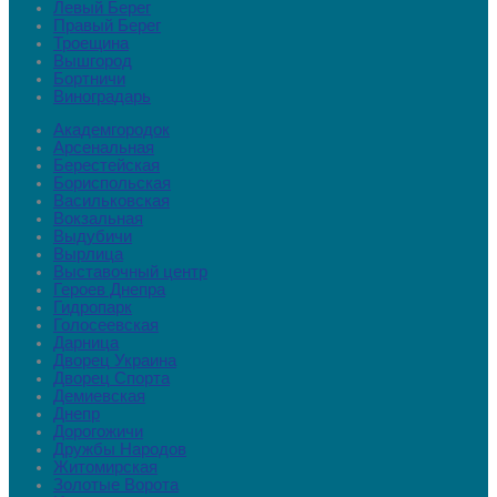
Левый Берег
Правый Берег
Троещина
Вышгород
Бортничи
Виноградарь
Академгородок
Арсенальная
Берестейская
Бориспольская
Васильковская
Вокзальная
Выдубичи
Вырлица
Выставочный центр
Героев Днепра
Гидропарк
Голосеевская
Дарница
Дворец Украина
Дворец Cпорта
Демиевская
Днепр
Дорогожичи
Дружбы Народов
Житомирская
Золотые Ворота