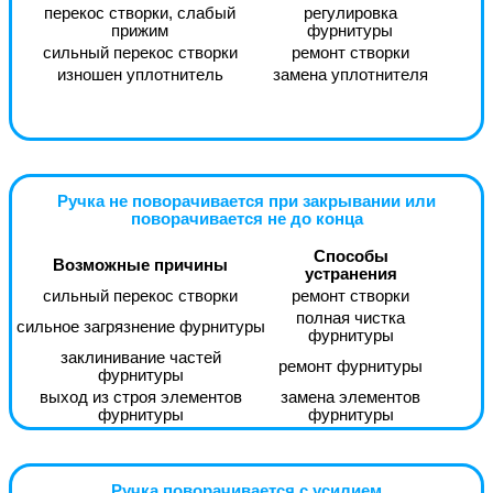
перекос створки, слабый
регулировка
прижим
фурнитуры
сильный перекос створки
ремонт створки
изношен уплотнитель
замена уплотнителя
Ручка не поворачивается при закрывании или
поворачивается не до конца
Способы
Возможные причины
устранения
сильный перекос створки
ремонт створки
полная чистка
сильное загрязнение фурнитуры
фурнитуры
заклинивание частей
ремонт фурнитуры
фурнитуры
выход из строя элементов
замена элементов
фурнитуры
фурнитуры
Ручка поворачивается с усилием