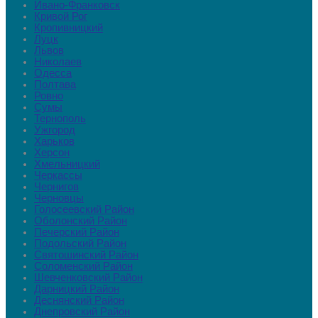
Ивано-Франковск
Кривой Рог
Кропивницкий
Луцк
Львов
Николаев
Одесса
Полтава
Ровно
Сумы
Тернополь
Ужгород
Харьков
Херсон
Хмельницкий
Черкассы
Чернигов
Черновцы
Голосеевский Район
Оболонский Район
Печерский Район
Подольский Район
Святошинский Район
Соломенский Район
Шевченковский Район
Дарницкий Район
Деснянский Район
Днепровский Район