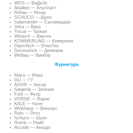
WDS — ВиДиЭс
Aluplast — Алупласт
Rehau — Рехау
SCHUCO — Щуко
Salamander — Саламандер
Veka — Века
Trocal — Трокал
Wintech — Винтех
KOMMERLING — Кемерлинг
OpenTech — ОпенТех
Deceuninck — Декёнинк
Winbau — Винбау
Фурнитура
Maco — Мако
GU — ГУ
AXOR — Аксор
Siegenia — Зигения
Fuhr — Фухр
VORNE — Ворне
KALE — Кале
Winkhaus — Винхаус
Roto — Рото
Schuco — Шуко
Romb — Ромб
Accado — Аккадо