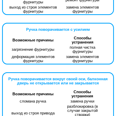
ремонт фурнитуры
фурнитуры
выход из строя элементов
замена элементов
фурнитуры
фурнитуры
Ручка поворачивается с усилием
Способы
Возможные причины
устранения
полная чистка
загрязнение фурнитуры
фурнитуры
деформация элементов
замена элементов
фурнитуры
фурнитуры
Ручка поворачивается вокруг своей оси, балконная
дверь не открывается или не закрывается
Способы
Возможные причины
устранения
сломана ручка
замена ручки
разблокировка (в
случае закрытой
выход из строя привода
створки)