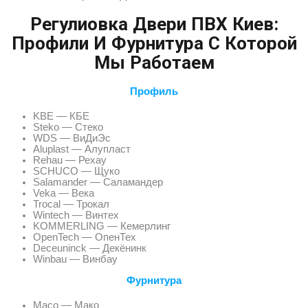
Регулиовка Двери ПВХ Киев:
Профили И Фурнитура С Которой
Мы Работаем
Профиль
KBE — КБЕ
Steko — Стеко
WDS — ВиДиЭс
Aluplast — Алупласт
Rehau — Рехау
SCHUCO — Щуко
Salamander — Саламандер
Veka — Века
Trocal — Трокал
Wintech — Винтех
KOMMERLING — Кемерлинг
OpenTech — ОпенТех
Deceuninck — Декёнинк
Winbau — Винбау
Фурнитура
Maco — Мако