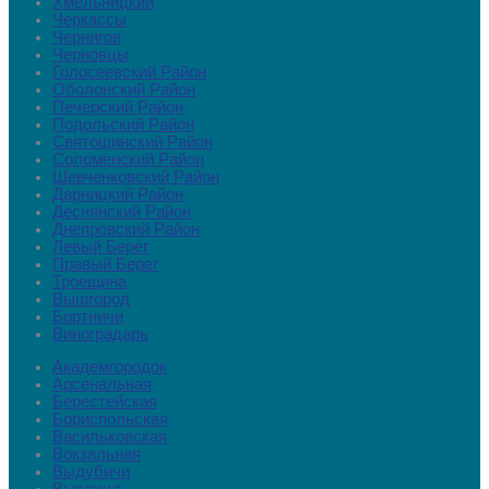
Хмельницкий
Черкассы
Чернигов
Черновцы
Голосеевский Район
Оболонский Район
Печерский Район
Подольский Район
Святошинский Район
Соломенский Район
Шевченковский Район
Дарницкий Район
Деснянский Район
Днепровский Район
Левый Берег
Правый Берег
Троещина
Вышгород
Бортничи
Виноградарь
Академгородок
Арсенальная
Берестейская
Бориспольская
Васильковская
Вокзальная
Выдубичи