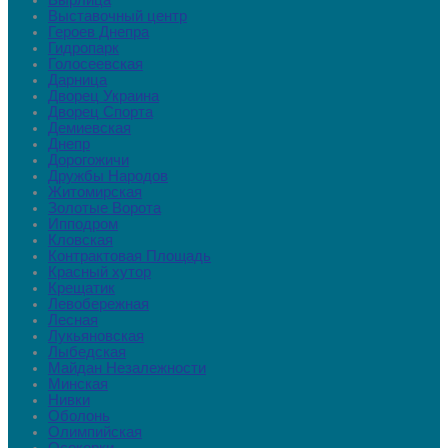
Вырлица
Выставочный центр
Героев Днепра
Гидропарк
Голосеевская
Дарница
Дворец Украина
Дворец Cпорта
Демиевская
Днепр
Дорогожичи
Дружбы Народов
Житомирская
Золотые Ворота
Ипподром
Кловская
Контрактовая Площадь
Красный хутор
Крещатик
Левобережная
Лесная
Лукьяновская
Лыбедская
Майдан Незалежности
Минская
Нивки
Оболонь
Олимпийская