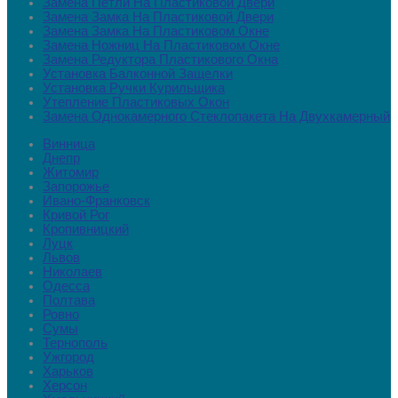
Замена Петли На Пластиковой Двери
Замена Замка На Пластиковой Двери
Замена Замка На Пластиковом Окне
Замена Ножниц На Пластиковом Окне
Замена Редуктора Пластикового Окна
Установка Балконной Защелки
Установка Ручки Курильщика
Утепление Пластиковых Окон
Замена Однокамерного Стеклопакета На Двухкамерный
Винница
Днепр
Житомир
Запорожье
Ивано-Франковск
Кривой Рог
Кропивницкий
Луцк
Львов
Николаев
Одесса
Полтава
Ровно
Сумы
Тернополь
Ужгород
Харьков
Херсон