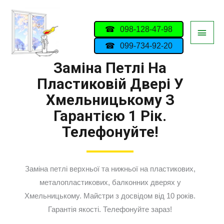
098-128-47-98
099-734-92-20
Заміна Петлі На
Пластиковій Двері У
Хмельницькому З
Гарантією 1 Рік.
Телефонуйте!
Заміна петлі верхньої та нижньої на пластикових,
металопластикових, балконних дверях у
Хмельницькому. Майстри з досвідом від 10 років.
Гарантія якості. Телефонуйте зараз!