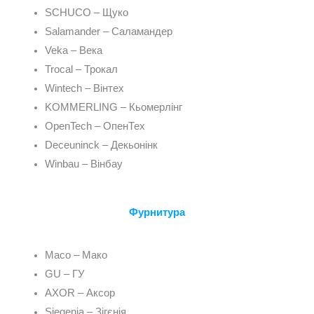
SCHUCO – Щуко
Salamander – Саламандер
Veka – Века
Trocal – Трокал
Wintech – Вінтех
KOMMERLING – Кьомерлінг
OpenTech – ОпенТех
Deceuninck – Декьонінк
Winbau – Вінбау
Фурнитура
Maco – Мако
GU – ГУ
AXOR – Аксор
Siegenia – Зігєнія