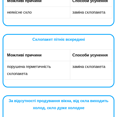
Можливі причини
Способи усунення
неякісне скло
заміна склопакета
Склопакет пітніє всередині
Можливі причини
Способи усунення
порушена герметичність
заміна склопакета
склопакета
За відсутності продування вікна, від скла виходить
холод, скло дуже холодне