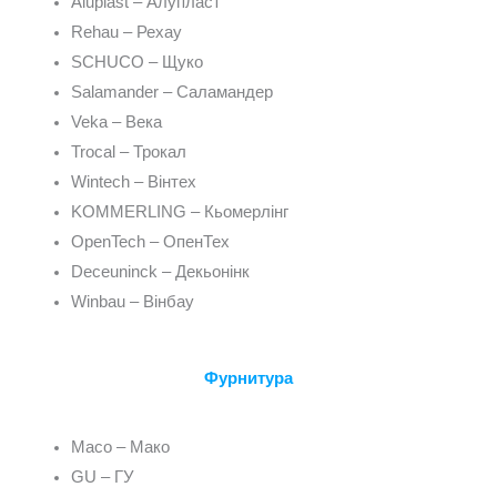
Aluplast – Алупласт
Rehau – Рехау
SCHUCO – Щуко
Salamander – Саламандер
Veka – Века
Trocal – Трокал
Wintech – Вінтех
KOMMERLING – Кьомерлінг
OpenTech – ОпенТех
Deceuninck – Декьонінк
Winbau – Вінбау
Фурнитура
Maco – Мако
GU – ГУ