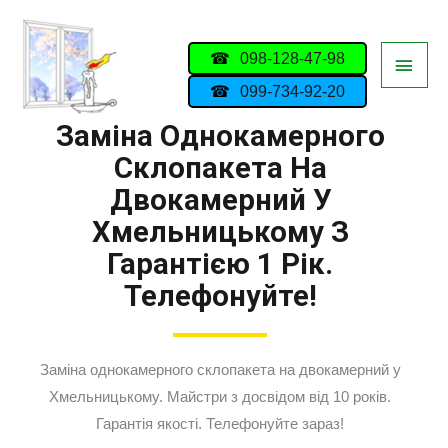
098-128-47-98
099-734-92-20
Заміна Однокамерного
Склопакета На
Двокамерний У
Хмельницькому З
Гарантією 1 Рік.
Телефонуйте!
Заміна однокамерного склопакета на двокамерний у
Хмельницькому. Майстри з досвідом від 10 років.
Гарантія якості. Телефонуйте зараз!