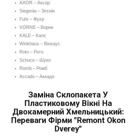
AXOR – Аксор
Siegenia – Зігєнія
Fuhr – Фухр
VORNE – Ворне
KALE – Калє
Winkhaus – Вінхаус
Roto – Рото
Schuco – Шуко
Romb – Ромб
Accado – Аккадо
Заміна Склопакета У
Пластиковому Вікні На
Двокамерний Хмельницький:
Переваги Фірми "Remont Okon
Dverey"