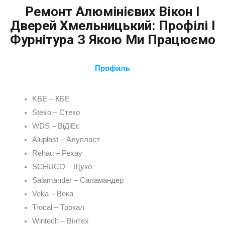
Ремонт Алюмінієвих Вікон І
Дверей Хмельницький: Профілі І
Фурнітура З Якою Ми Працюємо
Профиль
KBE – КБЕ
Steko – Стеко
WDS – ВіДіЕс
Aluplast – Алупласт
Rehau – Рехау
SCHUCO – Щуко
Salamander – Саламандер
Veka – Века
Trocal – Трокал
Wintech – Вінтех