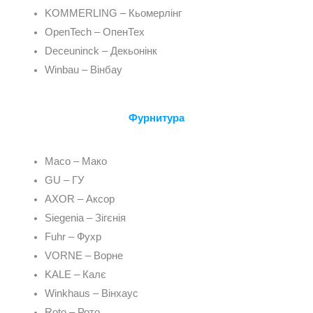
KOMMERLING – Кьомерлінг
OpenTech – ОпенТех
Deceuninck – Декьонінк
Winbau – Вінбау
Фурнитура
Maco – Мако
GU – ГУ
AXOR – Аксор
Siegenia – Зігєнія
Fuhr – Фухр
VORNE – Ворне
KALE – Калє
Winkhaus – Вінхаус
Roto – Рото