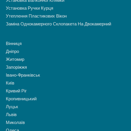
Установка Балконної Клямки
Установка Ручки Курця
Утеплення Пластикових Вікон
Заміна Однокамерного Склопакета На Двокамерний
Вінниця
Дніпро
Житомир
Запоріжжя
Івано-Франківськ
Київ
Кривий Ріг
Кропивницький
Луцьк
Львів
Миколаїв
Одеса