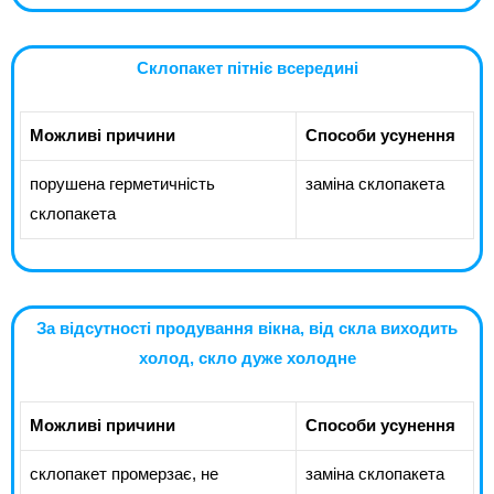
Склопакет пітніє всередині
Можливі причини
Способи усунення
порушена герметичність
заміна склопакета
склопакета
За відсутності продування вікна, від скла виходить
холод, скло дуже холодне
Можливі причини
Способи усунення
склопакет промерзає, не
заміна склопакета