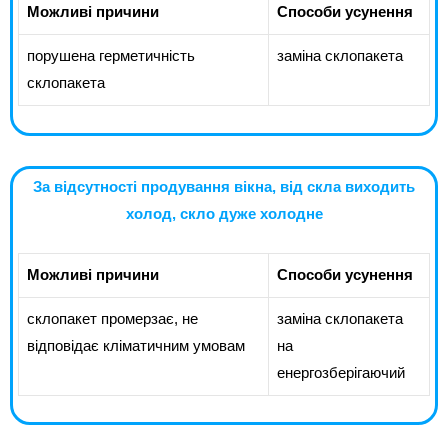
Можливі причини
Способи усунення
порушена герметичність
заміна склопакета
склопакета
За відсутності продування вікна, від скла виходить
холод, скло дуже холодне
Можливі причини
Способи усунення
склопакет промерзає, не
заміна склопакета
відповідає кліматичним умовам
на
енергозберігаючий