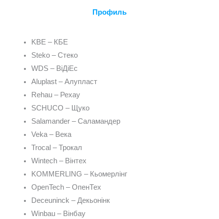
Профиль
KBE – КБЕ
Steko – Стеко
WDS – ВіДіЕс
Aluplast – Алупласт
Rehau – Рехау
SCHUCO – Щуко
Salamander – Саламандер
Veka – Века
Trocal – Трокал
Wintech – Вінтех
KOMMERLING – Кьомерлінг
OpenTech – ОпенТех
Deceuninck – Декьонінк
Winbau – Вінбау