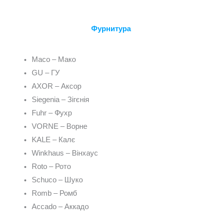
Фурнитура
Maco – Мако
GU – ГУ
AXOR – Аксор
Siegenia – Зігєнія
Fuhr – Фухр
VORNE – Ворне
KALE – Калє
Winkhaus – Вінхаус
Roto – Рото
Schuco – Шуко
Romb – Ромб
Accado – Аккадо