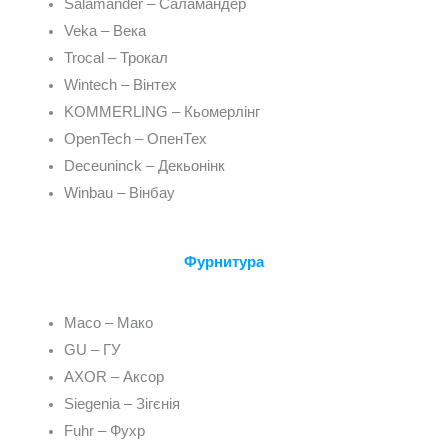
Salamander – Саламандер
Veka – Века
Trocal – Трокал
Wintech – Вінтех
KOMMERLING – Кьомерлінг
OpenTech – ОпенТех
Deceuninck – Декьонінк
Winbau – Вінбау
Фурнитура
Maco – Мако
GU – ГУ
AXOR – Аксор
Siegenia – Зігєнія
Fuhr – Фухр