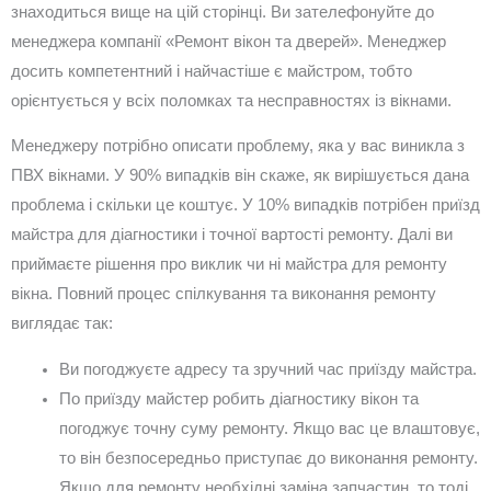
знаходиться вище на цій сторінці. Ви зателефонуйте до
менеджера компанії «Ремонт вікон та дверей». Менеджер
досить компетентний і найчастіше є майстром, тобто
орієнтується у всіх поломках та несправностях із вікнами.
Менеджеру потрібно описати проблему, яка у вас виникла з
ПВХ вікнами. У 90% випадків він скаже, як вирішується дана
проблема і скільки це коштує. У 10% випадків потрібен приїзд
майстра для діагностики і точної вартості ремонту. Далі ви
приймаєте рішення про виклик чи ні майстра для ремонту
вікна. Повний процес спілкування та виконання ремонту
виглядає так:
Ви погоджуєте адресу та зручний час приїзду майстра.
По приїзду майстер робить діагностику вікон та
погоджує точну суму ремонту. Якщо вас це влаштовує,
то він безпосередньо приступає до виконання ремонту.
Якщо для ремонту необхідні заміна запчастин, то тоді