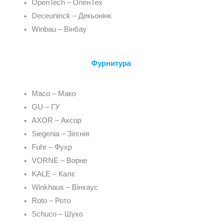
OpenTech – ОпенТех
Deceuninck – Декьонінк
Winbau – Вінбау
Фурнитура
Maco – Мако
GU – ГУ
AXOR – Аксор
Siegenia – Зігєнія
Fuhr – Фухр
VORNE – Ворне
KALE – Калє
Winkhaus – Вінхаус
Roto – Рото
Schuco – Шуко