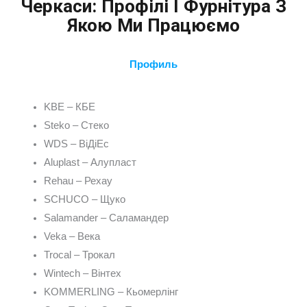
Черкаси: Профілі І Фурнітура З
Якою Ми Працюємо
Профиль
KBE – КБЕ
Steko – Стеко
WDS – ВіДіЕс
Aluplast – Алупласт
Rehau – Рехау
SCHUCO – Щуко
Salamander – Саламандер
Veka – Века
Trocal – Трокал
Wintech – Вінтех
KOMMERLING – Кьомерлінг