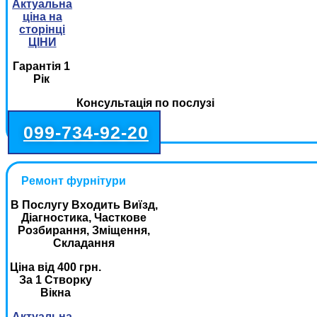
Актуальна
ціна на
сторінці
ЦІНИ
Гарантія 1
Рік
Консультація по послузі
099-734-92-20
Ремонт фурнітури
В Послугу Входить Виїзд,
Діагностика, Часткове
Розбирання, Зміщення,
Складання
Ціна від 400 грн.
За 1 Створку
Вікна
Актуальна