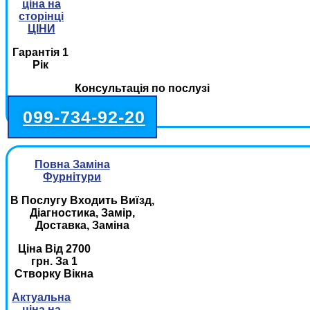
ціна на
сторінці
ЦІНИ
Гарантія 1
Рік
Консультація по послузі
099-734-92-20
Повна Заміна
Фурнітури
В Послугу Входить Виїзд,
Діагностика, Замір,
Доставка, Заміна
Ціна Від 2700
грн. За 1
Створку Вікна
Актуальна
ціна на