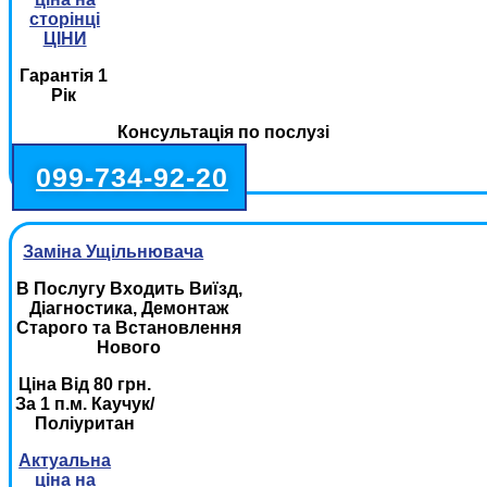
сторінці
ЦІНИ
Гарантія 1
Рік
Консультація по послузі
099-734-92-20
Заміна Ущільнювача
В Послугу Входить Виїзд,
Діагностика, Демонтаж
Старого та Встановлення
Нового
Ціна Від 80 грн.
За 1 п.м. Каучук/
Поліуритан
Актуальна
ціна на