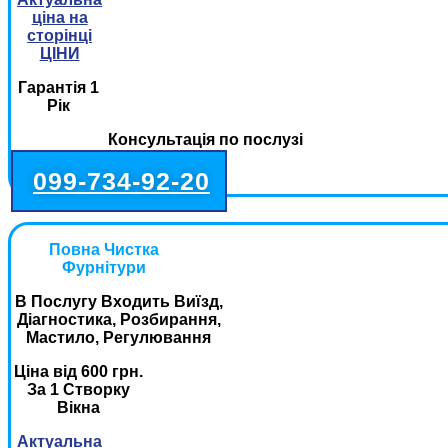
ціна на
сторінці
ЦІНИ
Гарантія 1
Рік
Консультація по послузі
099-734-92-20
Повна Чистка
Фурнітури
В Послугу Входить Виїзд,
Діагностика, Розбирання,
Мастило, Регулювання
Ціна від 600 грн.
За 1 Створку
Вікна
Актуальна