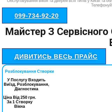
Обслуговування вікон та дверей всіх типів у Києві та обл
Телефонуйт
099-734-92-20
Майстер З Сервісного 
ДИВИТИСЬ ВЕСЬ ПРАЙС
Розблокування Створки
У Послугу Входить
Виїзд, Розблокування,
Діагностика
Ціна Від 250 грн.
За 1 Створку
Вікна