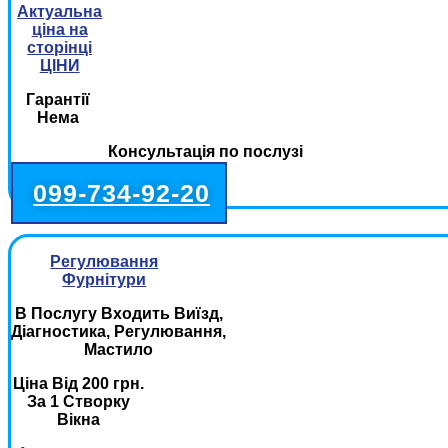
Актуальна
ціна на
сторінці
ЦІНИ
Гарантії
Нема
Консультація по послузі
099-734-92-20
Регулювання
Фурнітури
В Послугу Входить Виїзд,
Діагностика, Регулювання,
Мастило
Ціна Від 200 грн.
За 1 Створку
Вікна