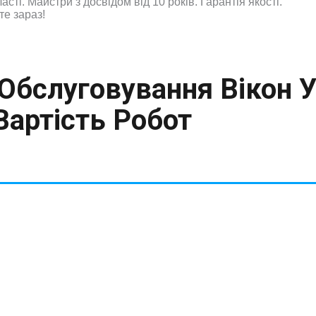
асті. Майстри з досвідом від 10 років. Гарантія якості.
е зараз!
Обслуговування Вікон У 
Вартість Робот