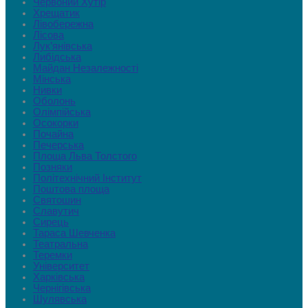
Червоний Хутір
Хрещатик
Лівобережна
Лісова
Лук’янівська
Либідська
Майдан Незалежності
Мінська
Нивки
Оболонь
Олімпійська
Осокорки
Почайна
Печерська
Площа Льва Толстого
Позняки
Політехнічний Інститут
Поштова площа
Святошин
Славутич
Сирець
Тараса Шевченка
Театральна
Теремки
Університет
Харківська
Чернігівська
Шулявська