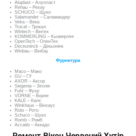
Aluplast – Алупласт
Rehau – Рехау
SCHUCO – Щуко
Salamander – Саламандер
Veka – Века
Trocal – Трокал
Wintech – Вінтех
KOMMERLING – Кьомерлінг
OpenTech – ОпенТех
Deceuninck – Декьонінк
Winbau – Вінбау
Фурнитура
Maco – Мако
GU – ГУ
AXOR – Аксор
Siegenia – Зігєнія
Fuhr – Фухр
VORNE – Ворне
KALE – Калє
Winkhaus – Вінхаус
Roto – Рото
Schuco – Шуко
Romb – Ромб
Accado – Аккадо
Ремонт Вікон Червоний Хутір