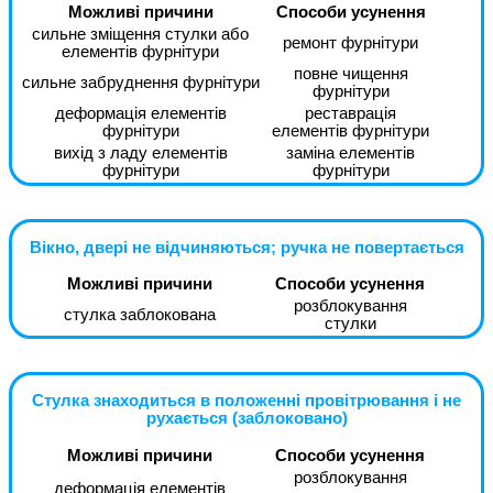
Можливі причини
Способи усунення
сильне зміщення стулки або
ремонт фурнітури
елементів фурнітури
повне чищення
сильне забруднення фурнітури
фурнітури
деформація елементів
реставрація
фурнітури
елементів фурнітури
вихід з ладу елементів
заміна елементів
фурнітури
фурнітури
Вікно, двері не відчиняються; ручка не повертається
Можливі причини
Способи усунення
розблокування
стулка заблокована
стулки
Стулка знаходиться в положенні провітрювання і не
рухається (заблоковано)
Можливі причини
Способи усунення
розблокування
деформація елементів