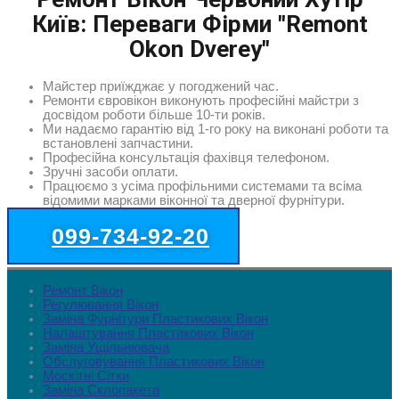
Київ: Переваги Фірми "Remont
Okon Dverey"
Майстер приїжджає у погоджений час.
Ремонти євровікон виконують професійні майстри з
досвідом роботи більше 10-ти років.
Ми надаємо гарантію від 1-го року на виконані роботи та
встановлені запчастини.
Професійна консультація фахівця телефоном.
Зручні засоби оплати.
Працюємо з усіма профільними системами та всіма
відомими марками віконної та дверної фурнітури.
099-734-92-20
Ремонт Вікон
Регулювання Вікон
Заміна Фурнітури Пластикових Вікон
Налаштування Пластикових Вікон
Заміна Ущільнювача
Обслуговування Пластикових Вікон
Москітні Сітки
Заміна Склопакета