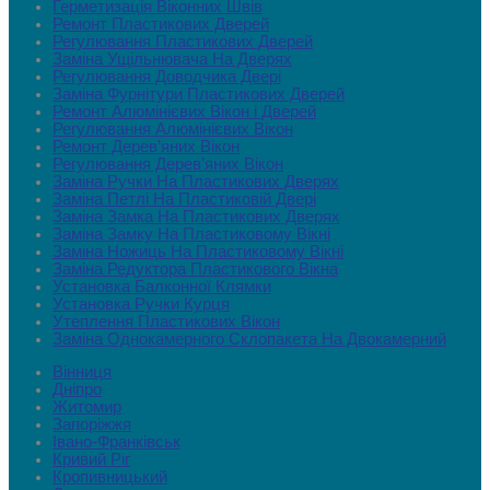
Герметизація Віконних Швів
Ремонт Пластикових Дверей
Регулювання Пластикових Дверей
Заміна Ущільнювача На Дверях
Регулювання Доводчика Двері
Заміна Фурнітури Пластикових Дверей
Ремонт Алюмінієвих Вікон і Дверей
Регулювання Алюмінієвих Вікон
Ремонт Дерев’яних Вікон
Регулювання Дерев’яних Вікон
Заміна Ручки На Пластикових Дверях
Заміна Петлі На Пластиковій Двері
Заміна Замка На Пластикових Дверях
Заміна Замку На Пластиковому Вікні
Заміна Ножиць На Пластиковому Вікні
Заміна Редуктора Пластикового Вікна
Установка Балконної Клямки
Установка Ручки Курця
Утеплення Пластикових Вікон
Заміна Однокамерного Склопакета На Двокамерний
Вінниця
Дніпро
Житомир
Запоріжжя
Івано-Франківськ
Кривий Ріг
Кропивницький