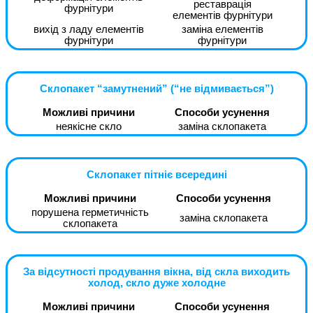
реставрація
фурнітури
елементів фурнітури
вихід з ладу елементів
заміна елементів
фурнітури
фурнітури
Склопакет “замутнений” (“не відмивається”)
Можливі причини
Способи усунення
неякісне скло
заміна склопакета
Склопакет пітніє всередині
Можливі причини
Способи усунення
порушена герметичність
заміна склопакета
склопакета
За відсутності продування вікна, від скла виходить
холод, скло дуже холодне
Можливі причини
Способи усунення