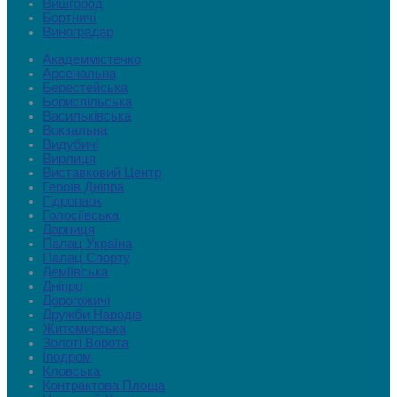
Вишгород
Бортничі
Виноградар
Академмістечко
Арсенальна
Берестейська
Бориспільська
Васильківська
Вокзальна
Видубичі
Вирлиця
Виставковий Центр
Героїв Дніпра
Гідропарк
Голосіївська
Дарниця
Палац Україна
Палац Спорту
Деміївська
Дніпро
Дорогожичі
Дружби Народів
Житомирська
Золоті Ворота
Іподром
Кловська
Контрактова Площа