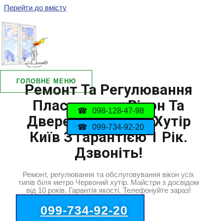
Перейти до вмісту
ГОЛОВНЕ МЕНЮ
Ремонт Та Регулювання
Пластикових Вікон Та
098-128-47-98
Дверей Червоний Хутір
099-734-92-20
Київ З Гарантією 1 Рік.
Дзвоніть!
Ремонт, регулювання та обслуговування вікон усіх
типів біля метро Червоний хутір. Майстри з досвідом
від 10 років. Гарантія якості. Телефонуйте зараз!
099-734-92-20