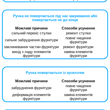
Ручка не повертається під час закривання або
повертається не до кінця
Можливі причини
Способи усунення
сильний перекіс стулки
ремонт стулки
повне чищення
сильне забруднення фурнітури
фурнітури
заклинювання частин фурнітури
ремонт фурнітури
вихід з ладу елементів
заміна елементів
фурнітури
фурнітури
Ручка повертається із зусиллям
Можливі причини
Способи усунення
повне чищення
забруднення фурнітури
фурнітури
деформація елементів
заміна елементів
фурнітури
фурнітури