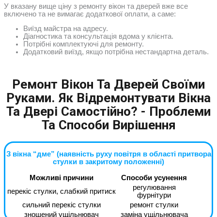
У вказану вище ціну з ремонту вікон та дверей вже все
включено та не вимагає додаткової оплати, а саме:
Виїзд майстра на адресу.
Діагностика та консультація вдома у клієнта.
Потрібні комплектуючі для ремонту.
Додатковий виїзд, якщо потрібна нестандартна деталь.
Ремонт Вікон Та Дверей Своїми
Руками. Як Відремонтувати Вікна
Та Двері Самостійно? - Проблеми
Та Способи Вирішення
З вікна “дме” (наявність руху повітря в області притвора
стулки в закритому положенні)
Можливі причини
Способи усунення
регулювання
перекіс стулки, слабкий притиск
фурнітури
сильний перекіс стулки
ремонт стулки
зношений ущільнювач
заміна ущільнювача