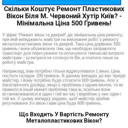
Скільки Коштує Ремонт Пластикових
Вікон Біля М. Червоний Хутір Київ? -
Мінімальна Ціна 500 Гривень!
У фірмі “Ремонт вікон та дверей” діє мінімальна ціна ремонту,
при якій виїжджають майстри на виконання робіт з ремонту
металопластикових вікон та дверей. Така ціна дорівнює 500
гривень і вона обумовлена тим, що необхідно заправляти
транспорт для пересування та оплачувати тимчасові витрати
майстрам – ці витрати не сплачуєте Ви, а платите лише за
роботу майстра.
Наприклад, вам потрібно тільки відрегулювати 1 вікно. Ціна
послуги складає 200 гривень. В даному випадку до вас приїде
майстер, і йому потрібно буде сплатити 500 гривень. Але з
багаторічного досвіду, якщо є проблема з одним вікном, то як
правило в іншій кімнаті проблема така ж, оскільки вони
встановлювалися в один і той же час і виробник у них один і
той же. У цьому випадку радимо, щоб майстер зробив
регулювання 3-х вікон і вам ціна буде 600 гривень.
Що Входить У Вартість Ремонту
Металопластикових Вікон?