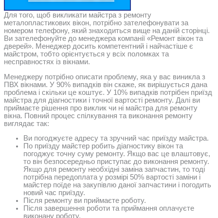
Для того, щоб викликати майстра з ремонту
металопластикових вікон, потрібно зателефонувати за
номером телефону, який знаходиться вище на даній сторінці.
Ви зателефонуйте до менеджера компанії «Ремонт вікон та
дверей». Менеджер досить компетентний і найчастіше є
майстром, тобто орієнтується у всіх поломках та
несправностях із вікнами.
Менеджеру потрібно описати проблему, яка у вас виникла з
ПВХ вікнами. У 90% випадків він скаже, як вирішується дана
проблема і скільки це коштує. У 10% випадків потрібен приїзд
майстра для діагностики і точної вартості ремонту. Далі ви
приймаєте рішення про виклик чи ні майстра для ремонту
вікна. Повний процес спілкування та виконання ремонту
виглядає так:
Ви погоджуєте адресу та зручний час приїзду майстра.
По приїзду майстер робить діагностику вікон та
погоджує точну суму ремонту. Якщо вас це влаштовує,
то він безпосередньо приступає до виконання ремонту.
Якщо для ремонту необхідні заміна запчастин, то тоді
потрібна передоплата у розмірі 50% вартості заміни і
майстер поїде на закупівлю даної запчастини і погодить
новий час приїзду.
Після ремонту ви приймаєте роботу.
Після завершення роботи та приймання оплачуєте
виконану роботу.