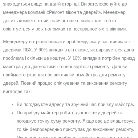
знаходиться вище на даній сторінці. Ви зателефонуйте до
менеджера компанії «Ремонт вікон та дверей». Менеджер
досить компетентний і найчастіше є майстром, тобто
орієнтується у всіх поломках та несправностях із вікнами.
Менеджеру потрібно описати проблему, яка у вас виникла з
дверима ПВХ. У 90% випадків він скаже, як вирішується дана
проблема і скільки це коштує. У 10% випадків потрібен приїзд
майстра для діагностики і точної вартості ремонту. Далі ви
приймаєте рішення про виклик чи ні майстра для ремонту
дверей. Повний процес спілкування та виконання ремонту
виглядає так:
Ви погоджуєте адресу та зручний час приїзду майстра.
По приїзду майстер робить діагностику дверей та
погоджує точну суму ремонту. Якщо вас це влаштовує,
то він безпосередньо приступає до виконання ремонту.
Якщо для ремонту необхідні заміна запчастин, то тоді