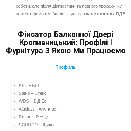
роботи, але після діагностики та повного прорахунку
вартості ремонту. Зверніть увагу:
ми не платник ПДВ
.
Фіксатор Балконної Двері
Кропивницький: Профілі І
Фурнітура З Якою Ми Працюємо
Профиль
KBE – КБЕ
Steko – Стеко
WDS – ВіДіЕс
Aluplast – Алупласт
Rehau – Рехау
SCHUCO – Щуко