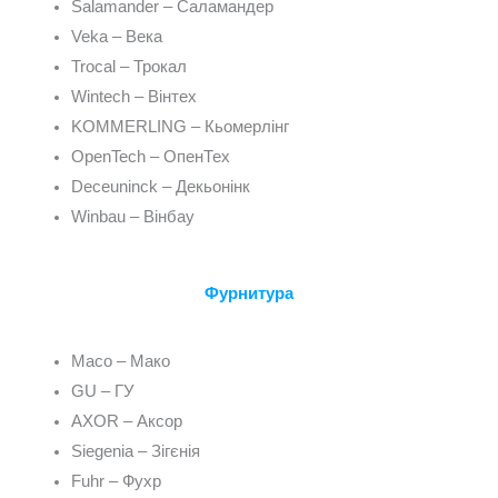
Salamander – Саламандер
Veka – Века
Trocal – Трокал
Wintech – Вінтех
KOMMERLING – Кьомерлінг
OpenTech – ОпенТех
Deceuninck – Декьонінк
Winbau – Вінбау
Фурнитура
Maco – Мако
GU – ГУ
AXOR – Аксор
Siegenia – Зігєнія
Fuhr – Фухр