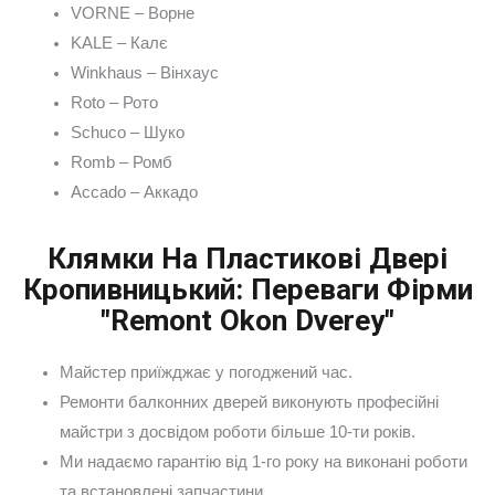
VORNE – Ворне
KALE – Калє
Winkhaus – Вінхаус
Roto – Рото
Schuco – Шуко
Romb – Ромб
Accado – Аккадо
Клямки На Пластикові Двері
Кропивницький: Переваги Фірми
"Remont Okon Dverey"
Майстер приїжджає у погоджений час.
Ремонти балконних дверей виконують професійні
майстри з досвідом роботи більше 10-ти років.
Ми надаємо гарантію від 1-го року на виконані роботи
та встановлені запчастини.