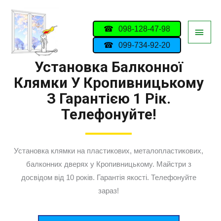
098-128-47-98
099-734-92-20
Установка Балконної
Клямки У Кропивницькому
З Гарантією 1 Рік.
Телефонуйте!
Установка клямки на пластикових, металопластикових,
балконних дверях у Кропивницькому. Майстри з
досвідом від 10 років. Гарантія якості. Телефонуйте
зараз!