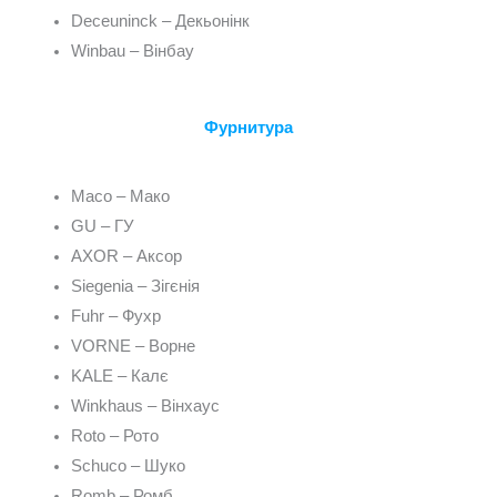
Deceuninck – Декьонінк
Winbau – Вінбау
Фурнитура
Maco – Мако
GU – ГУ
AXOR – Аксор
Siegenia – Зігєнія
Fuhr – Фухр
VORNE – Ворне
KALE – Калє
Winkhaus – Вінхаус
Roto – Рото
Schuco – Шуко
Romb – Ромб