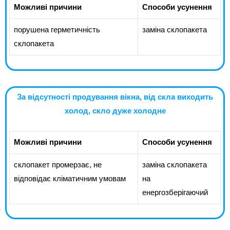
Можливі причини
Способи усунення
порушена герметичність
заміна склопакета
склопакета
За відсутності продування вікна, від скла виходить
холод, скло дуже холодне
Можливі причини
Способи усунення
склопакет промерзає, не
заміна склопакета
відповідає кліматичним умовам
на
енергозберігаючий