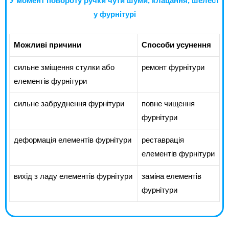
У момент повороту ручки чути шуми, клацання, шелест
у фурнітурі
Можливі причини
Способи усунення
сильне зміщення стулки або
ремонт фурнітури
елементів фурнітури
сильне забруднення фурнітури
повне чищення
фурнітури
деформація елементів фурнітури
реставрація
елементів фурнітури
вихід з ладу елементів фурнітури
заміна елементів
фурнітури