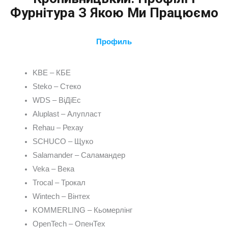
Фурнітура З Якою Ми Працюємо
Профиль
KBE – КБЕ
Steko – Стеко
WDS – ВіДіЕс
Aluplast – Алупласт
Rehau – Рехау
SCHUCO – Щуко
Salamander – Саламандер
Veka – Века
Trocal – Трокал
Wintech – Вінтех
KOMMERLING – Кьомерлінг
OpenTech – ОпенТех