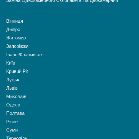
Заміна Однокамерного Склопакета На Двокамерний
Вінниця
Дніпро
Житомир
Запоріжжя
Івано-Франківськ
Київ
Кривий Ріг
Луцьк
Львів
Миколаїв
Одеса
Полтава
Рівне
Суми
Тернопіль