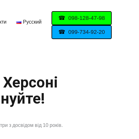
098-128-47-98
кти
Русский
099-734-92-20
 Херсоні
онуйте!
и з досвідом від 10 років.