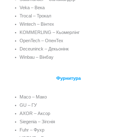
Veka – Века
Trocal – Трокал
Wintech – Вінтех
KOMMERLING – Кьомерлінг
OpenTech – ОпенТех
Deceuninck – Декьонінк
Winbau – Вінбау
Фурнитура
Maco – Мако
GU – ГУ
AXOR – Аксор
Siegenia – Зігєнія
Fuhr – Фухр