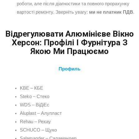
роботи, але після діагностики та повного прорахунку
вартості ремонту. Зверніть увагу:
ми не платник ПДВ
.
Відрегулювати Алюмінієве Вікно
Херсон: Профілі І Фурнітура З
Якою Ми Працюємо
Профиль
KBE – КБЕ
Steko – Стеко
WDS – ВіДіЕс
Aluplast – Алупласт
Rehau – Рехау
SCHUCO – Щуко
Salamander – Саламандер