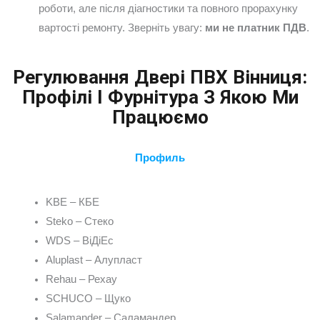
роботи, але після діагностики та повного прорахунку
вартості ремонту. Зверніть увагу:
ми не платник ПДВ
.
Регулювання Двері ПВХ Вінниця:
Профілі І Фурнітура З Якою Ми
Працюємо
Профиль
KBE – КБЕ
Steko – Стеко
WDS – ВіДіЕс
Aluplast – Алупласт
Rehau – Рехау
SCHUCO – Щуко
Salamander – Саламандер