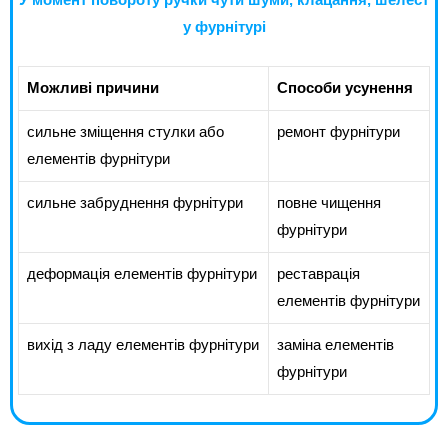
У момент повороту ручки чути шуми, клацання, шелест
у фурнітурі
Можливі причини
Способи усунення
сильне зміщення стулки або
ремонт фурнітури
елементів фурнітури
сильне забруднення фурнітури
повне чищення
фурнітури
деформація елементів фурнітури
реставрація
елементів фурнітури
вихід з ладу елементів фурнітури
заміна елементів
фурнітури