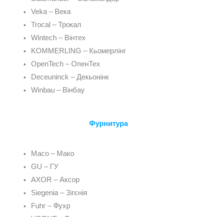
Veka – Века
Trocal – Трокал
Wintech – Вінтех
KOMMERLING – Кьомерлінг
OpenTech – ОпенТех
Deceuninck – Декьонінк
Winbau – Вінбау
Фурнитура
Maco – Мако
GU – ГУ
AXOR – Аксор
Siegenia – Зігєнія
Fuhr – Фухр