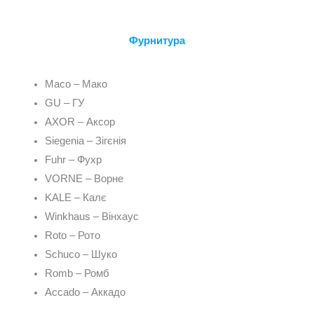
Фурнитура
Maco – Мако
GU – ГУ
AXOR – Аксор
Siegenia – Зігєнія
Fuhr – Фухр
VORNE – Ворне
KALE – Калє
Winkhaus – Вінхаус
Roto – Рото
Schuco – Шуко
Romb – Ромб
Accado – Аккадо