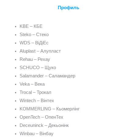
Профиль
KBE – КБЕ
Steko – Стеко
WDS – ВіДіЕс
Aluplast – Алупласт
Rehau – Рехау
SCHUCO – Щуко
Salamander – Саламандер
Veka – Века
Trocal – Трокал
Wintech – Вінтех
KOMMERLING – Кьомерлінг
OpenTech – ОпенТех
Deceuninck – Декьонінк
Winbau – Вінбау