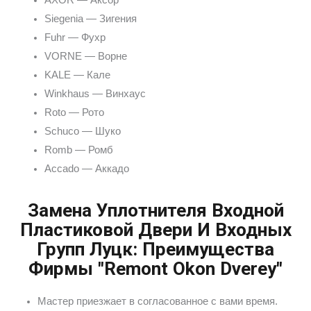
Siegenia — Зигения
Fuhr — Фухр
VORNE — Ворне
KALE — Кале
Winkhaus — Винхаус
Roto — Рото
Schuco — Шуко
Romb — Ромб
Accado — Аккадо
Замена Уплотнителя Входной
Пластиковой Двери И Входных
Групп Луцк: Преимущества
Фирмы "Remont Okon Dverey"
Мастер приезжает в согласованное с вами время.