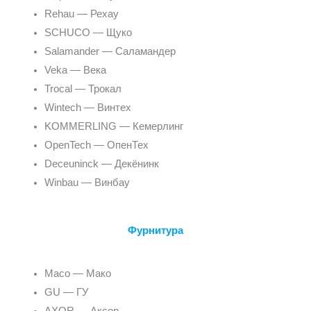
Rehau — Рехау
SCHUCO — Щуко
Salamander — Саламандер
Veka — Века
Trocal — Трокал
Wintech — Винтех
KOMMERLING — Кемерлинг
OpenTech — ОпенТех
Deceuninck — Декёнинк
Winbau — Винбау
Фурнитура
Maco — Мако
GU — ГУ
AXOR — Аксор