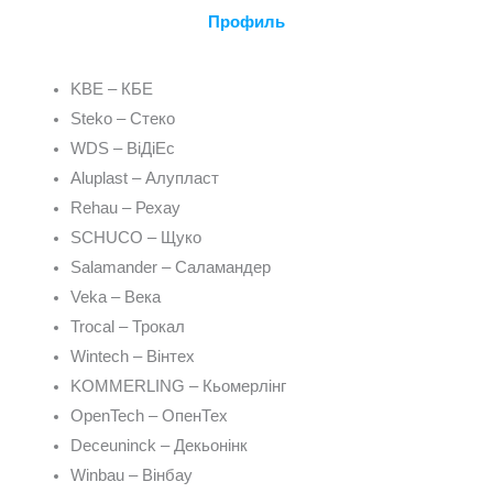
Профиль
KBE – КБЕ
Steko – Стеко
WDS – ВіДіЕс
Aluplast – Алупласт
Rehau – Рехау
SCHUCO – Щуко
Salamander – Саламандер
Veka – Века
Trocal – Трокал
Wintech – Вінтех
KOMMERLING – Кьомерлінг
OpenTech – ОпенТех
Deceuninck – Декьонінк
Winbau – Вінбау