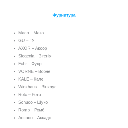
Фурнитура
Maco – Мако
GU – ГУ
AXOR – Аксор
Siegenia – Зігєнія
Fuhr – Фухр
VORNE – Ворне
KALE – Калє
Winkhaus – Вінхаус
Roto – Рото
Schuco – Шуко
Romb – Ромб
Accado – Аккадо