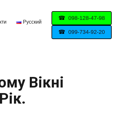
098-128-47-98
кти
Русский
099-734-92-20
ому Вікні
Рік.