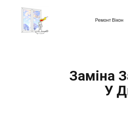
Ремонт Вікон
Заміна З
У Д