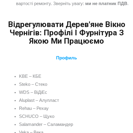
вартості ремонту. Зверніть увагу:
ми не платник ПДВ
.
Відрегулювати Дерев'яне Вікно
Чернігів: Профілі І Фурнітура З
Якою Ми Працюємо
Профиль
KBE – КБЕ
Steko – Стеко
WDS – ВіДіЕс
Aluplast – Алупласт
Rehau – Рехау
SCHUCO – Щуко
Salamander – Саламандер
Veka – Века