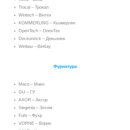
Trocal – Трокал
Wintech – Вінтех
KOMMERLING – Кьомерлінг
OpenTech – ОпенТех
Deceuninck – Декьонінк
Winbau – Вінбау
Фурнитура
Maco – Мако
GU – ГУ
AXOR – Аксор
Siegenia – Зігєнія
Fuhr – Фухр
VORNE – Ворне