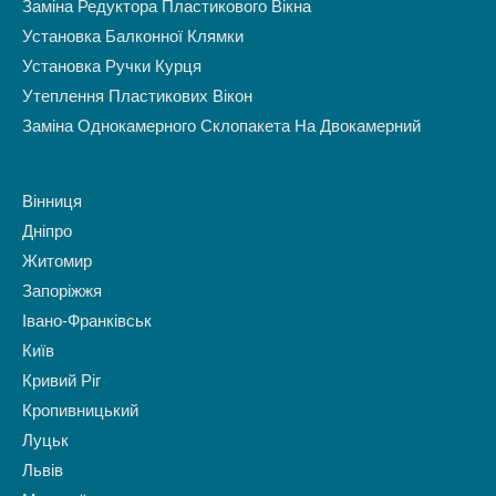
Заміна Редуктора Пластикового Вікна
Установка Балконної Клямки
Установка Ручки Курця
Утеплення Пластикових Вікон
Заміна Однокамерного Склопакета На Двокамерний
Вінниця
Дніпро
Житомир
Запоріжжя
Івано-Франківськ
Київ
Кривий Ріг
Кропивницький
Луцьк
Львів