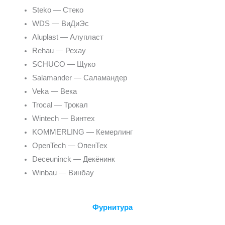
Steko — Стеко
WDS — ВиДиЭс
Aluplast — Алупласт
Rehau — Рехау
SCHUCO — Щуко
Salamander — Саламандер
Veka — Века
Trocal — Трокал
Wintech — Винтех
KOMMERLING — Кемерлинг
OpenTech — ОпенТех
Deceuninck — Декёнинк
Winbau — Винбау
Фурнитура